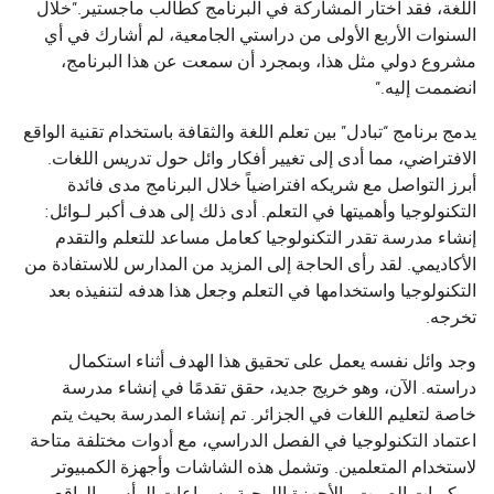
اللغة، فقد اختار المشاركة في البرنامج كطالب ماجستير.”خلال
السنوات الأربع الأولى من دراستي الجامعية، لم أشارك في أي
مشروع دولي مثل هذا، وبمجرد أن سمعت عن هذا البرنامج،
انضممت إليه.”
يدمج برنامج “تبادل” بين تعلم اللغة والثقافة باستخدام تقنية الواقع
الافتراضي، مما أدى إلى تغيير أفكار وائل حول تدريس اللغات.
أبرز التواصل مع شريكه افتراضياً خلال البرنامج مدى فائدة
التكنولوجيا وأهميتها في التعلم. أدى ذلك إلى هدف أكبر لـوائل:
إنشاء مدرسة تقدر التكنولوجيا كعامل مساعد للتعلم والتقدم
الأكاديمي. لقد رأى الحاجة إلى المزيد من المدارس للاستفادة من
التكنولوجيا واستخدامها في التعلم وجعل هذا هدفه لتنفيذه بعد
تخرجه.
وجد وائل نفسه يعمل على تحقيق هذا الهدف أثناء استكمال
دراسته. الآن، وهو خريج جديد، حقق تقدمًا في إنشاء مدرسة
خاصة لتعليم اللغات في الجزائر. تم إنشاء المدرسة بحيث يتم
اعتماد التكنولوجيا في الفصل الدراسي، مع أدوات مختلفة متاحة
لاستخدام المتعلمين. وتشمل هذه الشاشات وأجهزة الكمبيوتر
ومكبرات الصوت والأجهزة اللوحية وسماعات الرأس والواقع