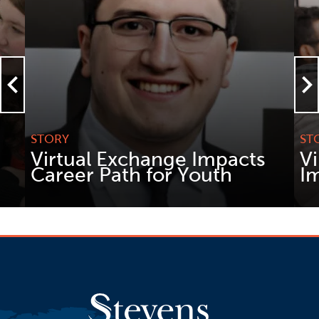
STORY
ST
Virtual Exchange Impacts
V
Career Path for Youth
I
READ MORE
REA