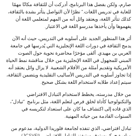
صارم، ولكن بفضل هذا البرنامج، أدركت أن للثقافة مكانًا مهمًا
للغاية في تدريس اللغات.” نظرًا لأن التواصل يتأثر بشدة بالثقافة،
كذلك تتأثر اللغة، ويعتقد وائل أنه من المهم لمتعلمي اللغة أن
يفهموها وأن يأخذها مدرسو اللغة في الاعتبار.
أثر هذا المنظور الجديد على أسلوبه في التدريس، حيث أنه الآن
يدمج الثقافة في دورات اللغة الإنجليزية التي يُدرسها في جامعة
العربي بن مهيدي. ألقى مؤخرًا محاضرة نحوية حول الصوت
المبني للمجهول في اللغة الإنجليزية من خلال مناقشة نمط الحياة
الأمريكية وتقديم أمثلة من الأفلام الشعبية. لا يزال وائل يعتقد أنه
إذا تجاوز أسلوبه في التدريس الأساليب التقليدية ويتضمن الثقافة،
سيتم إعداد طلابه لاستخدام اللغة بشكل صحيح.
من خلال مدرسته، يخطط لاستخدام التبادل الافتراضي
والتكنولوجيا كأداة لخلق فرص لتعلم اللغة، مثل برنامج “تبادل”،
الذي قاده إلى اكتشاف ما كان على استعداد لتكريسه في
السنوات القادمة من حياته المهنية.
تبادل افتراضي، الذي تنفذه لجامعة فلوريدا الدولية، مدعوم من
مبادرة ج. كريستوفر ستيفنز للتبادل الافتراضي (JCSVEI).